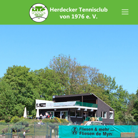
Toggle
navig