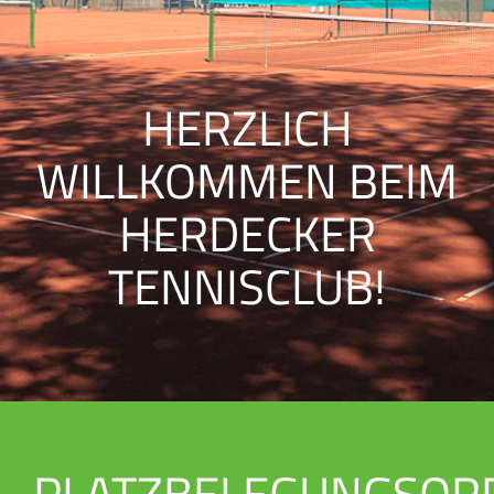
HERZLICH
WILLKOMMEN BEIM
HERDECKER
TENNISCLUB!
PLATZBELEGUNGSO